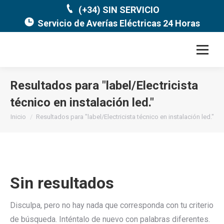
(+34) SIN SERVICIO
Servicio de Averías Eléctricas 24 Horas
Resultados para "
label/Electricista
técnico en instalación led.
"
Estás aquí:
Inicio
Resultados para "label/Electricista técnico en instalación led."
Sin resultados
Disculpa, pero no hay nada que corresponda con tu criterio
de búsqueda. Inténtalo de nuevo con palabras diferentes.