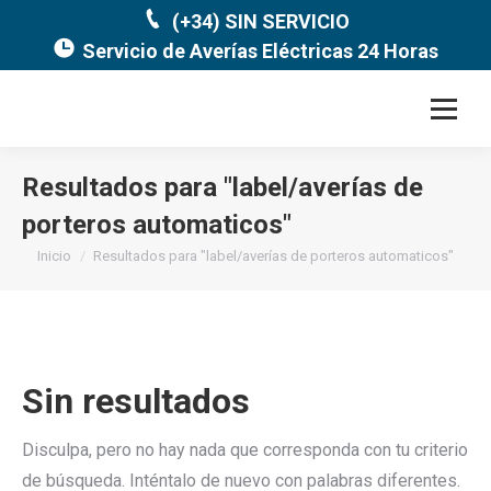
(+34) SIN SERVICIO
Servicio de Averías Eléctricas 24 Horas
Resultados para "
label/averías de
porteros automaticos
"
Estás aquí:
Inicio
Resultados para "label/averías de porteros automaticos"
Sin resultados
Disculpa, pero no hay nada que corresponda con tu criterio
de búsqueda. Inténtalo de nuevo con palabras diferentes.