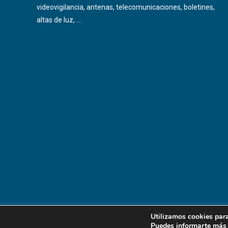
videovigilancia, antenas, telecomunicaciones, boletines,
altas de luz, …
Utilizamos cookies para
Electricistas Córdoba | Todos los derechos reservados.
Puedes informarte más 