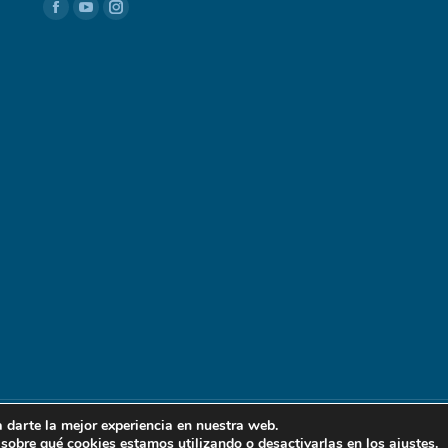
Encuéntranos en:
Facebook
YouTube
Instagram
Realizado por Marketing Oficios
 darte la mejor experiencia en nuestra web.
sobre qué cookies estamos utilizando o desactivarlas en los
ajustes
.
Cada licenciatario es jurídica y financ