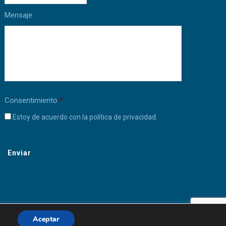
Mensaje
Consentimiento
*
Estoy de acuerdo con la política de privacidad.
CAPTCHA
. (2019) |
Aviso Legal - Política de Privacidad - Política de Cookies
Aceptar
ieramente independiente y único responsable de su propia actividad